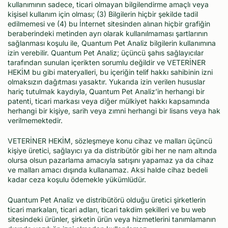
kullanımının sadece, ticari olmayan bilgilendirme amaçlı veya
kişisel kullanım için olması; (3) Bilgilerin hiçbir şekilde tadil
edilmemesi ve (4) bu İnternet sitesinden alınan hiçbir grafiğin
beraberindeki metinden ayrı olarak kullanılmaması şartlarının
sağlanması koşulu ile, Quantum Pet Analiz bilgilerin kullanımına
izin verebilir. Quantum Pet Analiz; üçüncü şahıs sağlayıcılar
tarafından sunulan içerikten sorumlu değildir ve VETERİNER
HEKİM bu gibi materyalleri, bu içeriğin telif hakkı sahibinin izni
olmaksızın dağıtması yasaktır. Yukarıda izin verilen hususlar
hariç tutulmak kaydıyla, Quantum Pet Analiz’in herhangi bir
patenti, ticari markası veya diğer mülkiyet hakkı kapsamında
herhangi bir kişiye, sarih veya zımni herhangi bir lisans veya hak
verilmemektedir.
VETERİNER HEKİM, sözleşmeye konu cihaz ve malları üçüncü
kişiye üretici, sağlayıcı ya da distribütör gibi her ne nam altında
olursa olsun pazarlama amacıyla satışını yapamaz ya da cihaz
ve malları amacı dışında kullanamaz. Aksi halde cihaz bedeli
kadar ceza koşulu ödemekle yükümlüdür.
Quantum Pet Analiz ve distribütörü olduğu üretici şirketlerin
ticari markaları, ticari adları, ticari takdim şekilleri ve bu web
sitesindeki ürünler, şirketin ürün veya hizmetlerini tanımlamanın