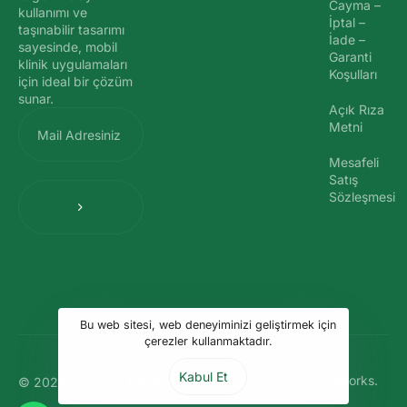
Cayma –
kullanımı ve
İptal –
taşınabilir tasarımı
İade –
sayesinde, mobil
Garanti
klinik uygulamaları
Koşulları
için ideal bir çözüm
sunar.
Açık Rıza
Metni
Mesafeli
Satış
Sözleşmesi
Bu web sitesi, web deneyiminizi geliştirmek için
çerezler kullanmaktadır.
Kabul Et
Hueworks.
© 2024 Quantum Pet Analiz. Tüm Hakları Saklıdır.