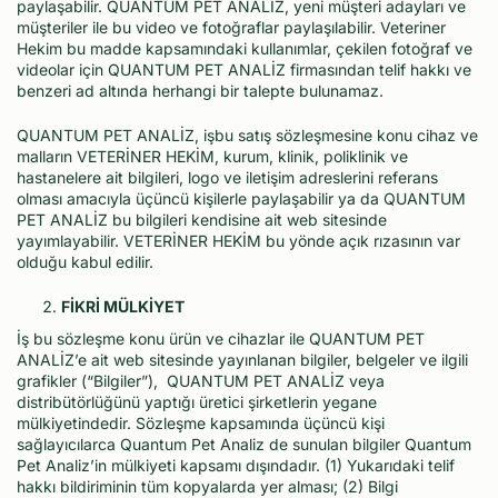
paylaşabilir. QUANTUM PET ANALİZ, yeni müşteri adayları ve
müşteriler ile bu video ve fotoğraflar paylaşılabilir. Veteriner
Hekim bu madde kapsamındaki kullanımlar, çekilen fotoğraf ve
videolar için QUANTUM PET ANALİZ firmasından telif hakkı ve
benzeri ad altında herhangi bir talepte bulunamaz.
QUANTUM PET ANALİZ, işbu satış sözleşmesine konu cihaz ve
malların VETERİNER HEKİM, kurum, klinik, poliklinik ve
hastanelere ait bilgileri, logo ve iletişim adreslerini referans
olması amacıyla üçüncü kişilerle paylaşabilir ya da QUANTUM
PET ANALİZ bu bilgileri kendisine ait web sitesinde
yayımlayabilir. VETERİNER HEKİM bu yönde açık rızasının var
olduğu kabul edilir.
FİKRİ MÜLKİYET
İş bu sözleşme konu ürün ve cihazlar ile QUANTUM PET
ANALİZ’e ait web sitesinde yayınlanan bilgiler, belgeler ve ilgili
grafikler (“Bilgiler”), QUANTUM PET ANALİZ veya
distribütörlüğünü yaptığı üretici şirketlerin yegane
mülkiyetindedir. Sözleşme kapsamında üçüncü kişi
sağlayıcılarca Quantum Pet Analiz de sunulan bilgiler Quantum
Pet Analiz’in mülkiyeti kapsamı dışındadır. (1) Yukarıdaki telif
hakkı bildiriminin tüm kopyalarda yer alması; (2) Bilgi