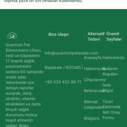
dışında yazılı ön izni olmadan kullanılamaz.
Alternatif
Önemli
Bize Ulaşın
Tedavi
Sayfalar
Quantum Pet
Biorezonans cihazı,
info@quantumpetanaliz.com
kedi ve köpeklerin
Anasayfa
Hakkımızda
17 önemli sağlık
parametresini
Başiskele / KOCAELİ
Hakkımızda
Kullanım
sadece 60 saniyede
Koşulları
analiz eder.
Cihazlarımız
+90 533 432 88 71
Veterinerler için
İade
detaylı raporlar
Bilgisi
Referanslar
sunarak, alerji,
sindirim, vitamin
Ticari
Bilimsel
eksiklikleri ve daha
Elektronik
Çalışmalar
birçok sağlık
İleti Onay
durumunu hızlıca
Formu
Mağaza
tespit etmenizi
sağlar. Kolay