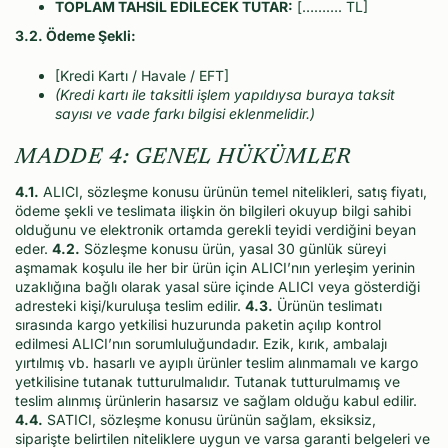
TOPLAM TAHSİL EDİLECEK TUTAR:
[………. TL]
3.2. Ödeme Şekli:
[Kredi Kartı / Havale / EFT]
(Kredi kartı ile taksitli işlem yapıldıysa buraya taksit
sayısı ve vade farkı bilgisi eklenmelidir.)
MADDE 4: GENEL HÜKÜMLER
4.1.
ALICI, sözleşme konusu ürünün temel nitelikleri, satış fiyatı,
ödeme şekli ve teslimata ilişkin ön bilgileri okuyup bilgi sahibi
olduğunu ve elektronik ortamda gerekli teyidi verdiğini beyan
eder.
4.2.
Sözleşme konusu ürün, yasal 30 günlük süreyi
aşmamak koşulu ile her bir ürün için ALICI’nın yerleşim yerinin
uzaklığına bağlı olarak yasal süre içinde ALICI veya gösterdiği
adresteki kişi/kuruluşa teslim edilir.
4.3.
Ürünün teslimatı
sırasında kargo yetkilisi huzurunda paketin açılıp kontrol
edilmesi ALICI’nın sorumluluğundadır. Ezik, kırık, ambalajı
yırtılmış vb. hasarlı ve ayıplı ürünler teslim alınmamalı ve kargo
yetkilisine tutanak tutturulmalıdır. Tutanak tutturulmamış ve
teslim alınmış ürünlerin hasarsız ve sağlam olduğu kabul edilir.
4.4.
SATICI, sözleşme konusu ürünün sağlam, eksiksiz,
siparişte belirtilen niteliklere uygun ve varsa garanti belgeleri ve