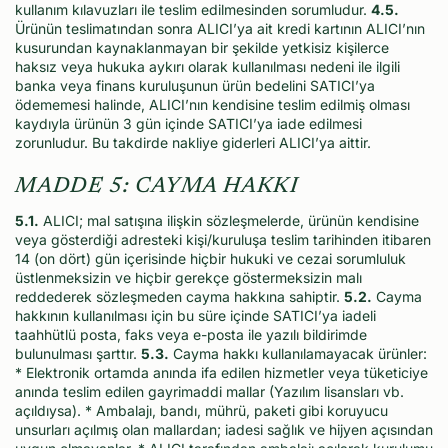
kullanım kılavuzları ile teslim edilmesinden sorumludur.
4.5.
Ürünün teslimatından sonra ALICI’ya ait kredi kartının ALICI’nın
kusurundan kaynaklanmayan bir şekilde yetkisiz kişilerce
haksız veya hukuka aykırı olarak kullanılması nedeni ile ilgili
banka veya finans kuruluşunun ürün bedelini SATICI’ya
ödememesi halinde, ALICI’nın kendisine teslim edilmiş olması
kaydıyla ürünün 3 gün içinde SATICI’ya iade edilmesi
zorunludur. Bu takdirde nakliye giderleri ALICI’ya aittir.
MADDE 5: CAYMA HAKKI
5.1.
ALICI; mal satışına ilişkin sözleşmelerde, ürünün kendisine
veya gösterdiği adresteki kişi/kuruluşa teslim tarihinden itibaren
14 (on dört) gün içerisinde hiçbir hukuki ve cezai sorumluluk
üstlenmeksizin ve hiçbir gerekçe göstermeksizin malı
reddederek sözleşmeden cayma hakkına sahiptir.
5.2.
Cayma
hakkının kullanılması için bu süre içinde SATICI’ya iadeli
taahhütlü posta, faks veya e-posta ile yazılı bildirimde
bulunulması şarttır.
5.3.
Cayma hakkı kullanılamayacak ürünler:
* Elektronik ortamda anında ifa edilen hizmetler veya tüketiciye
anında teslim edilen gayrimaddi mallar (Yazılım lisansları vb.
açıldıysa).
* Ambalajı, bandı, mührü, paketi gibi koruyucu
unsurları açılmış olan mallardan; iadesi sağlık ve hijyen açısından