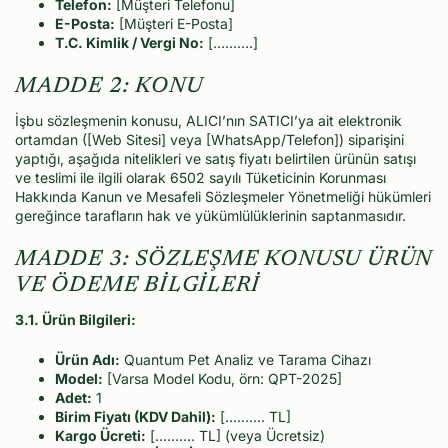
Telefon:
[Müşteri Telefonu]
E-Posta:
[Müşteri E-Posta]
T.C. Kimlik / Vergi No:
[……….]
MADDE 2: KONU
İşbu sözleşmenin konusu, ALICI’nın SATICI’ya ait elektronik
ortamdan ([Web Sitesi] veya [WhatsApp/Telefon]) siparişini
yaptığı, aşağıda nitelikleri ve satış fiyatı belirtilen ürünün satışı
ve teslimi ile ilgili olarak 6502 sayılı Tüketicinin Korunması
Hakkında Kanun ve Mesafeli Sözleşmeler Yönetmeliği hükümleri
gereğince tarafların hak ve yükümlülüklerinin saptanmasıdır.
MADDE 3: SÖZLEŞME KONUSU ÜRÜN
VE ÖDEME BİLGİLERİ
3.1. Ürün Bilgileri:
Ürün Adı:
Quantum Pet Analiz ve Tarama Cihazı
Model:
[Varsa Model Kodu, örn: QPT-2025]
Adet:
1
Birim Fiyatı (KDV Dahil):
[………. TL]
Kargo Ücreti:
[………. TL] (veya Ücretsiz)