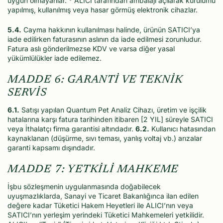
uygun olmayanlar.
*
ALICI tarafından ambalajı açılarak kurulumu
yapılmış, kullanılmış veya hasar görmüş elektronik cihazlar.
5.4.
Cayma hakkının kullanılması halinde, ürünün SATICI’ya
iade edilirken faturasının aslının da iade edilmesi zorunludur.
Fatura aslı gönderilmezse KDV ve varsa diğer yasal
yükümlülükler iade edilemez.
MADDE 6: GARANTİ VE TEKNİK
SERVİS
6.1.
Satışı yapılan Quantum Pet Analiz Cihazı, üretim ve işçilik
hatalarına karşı fatura tarihinden itibaren [2 YIL] süreyle SATICI
veya İthalatçı firma garantisi altındadır.
6.2.
Kullanıcı hatasından
kaynaklanan (düşürme, sıvı teması, yanlış voltaj vb.) arızalar
garanti kapsamı dışındadır.
MADDE 7: YETKİLİ MAHKEME
İşbu sözleşmenin uygulanmasında doğabilecek
uyuşmazlıklarda, Sanayi ve Ticaret Bakanlığınca
ilan edilen
değere kadar Tüketici Hakem Heyetleri ile ALICI’nın veya
SATICI’nın yerleşim yerindeki Tüketici Mahkemeleri yetkilidir.