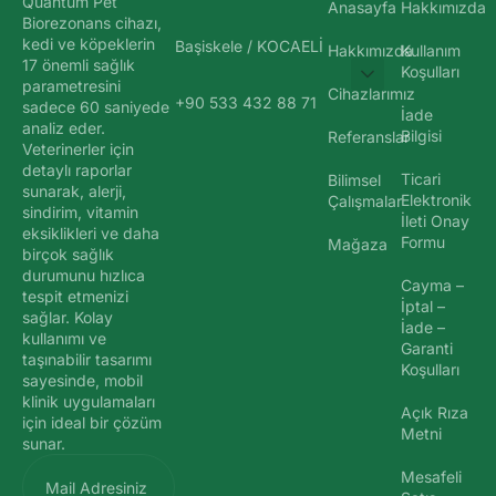
Quantum Pet
Anasayfa
Hakkımızda
Biorezonans cihazı,
kedi ve köpeklerin
Başiskele / KOCAELİ
Hakkımızda
Kullanım
17 önemli sağlık
Koşulları
parametresini
Cihazlarımız
+90 533 432 88 71
sadece 60 saniyede
İade
analiz eder.
Bilgisi
Referanslar
Veterinerler için
detaylı raporlar
Ticari
Bilimsel
sunarak, alerji,
Elektronik
Çalışmalar
sindirim, vitamin
İleti Onay
eksiklikleri ve daha
Formu
Mağaza
birçok sağlık
durumunu hızlıca
Cayma –
tespit etmenizi
İptal –
sağlar. Kolay
İade –
kullanımı ve
Garanti
taşınabilir tasarımı
Koşulları
sayesinde, mobil
klinik uygulamaları
Açık Rıza
için ideal bir çözüm
Metni
sunar.
Mesafeli