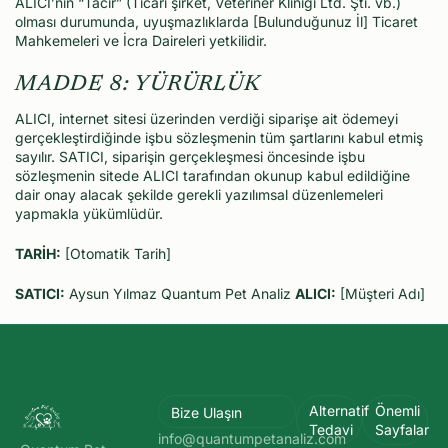
ALICI’nın “Tacir” (Ticari şirket, Veteriner Kliniği Ltd. Şti. vb.)
olması durumunda, uyuşmazlıklarda [Bulunduğunuz İl] Ticaret
Mahkemeleri ve İcra Daireleri yetkilidir.
MADDE 8: YÜRÜRLÜK
ALICI, internet sitesi üzerinden verdiği siparişe ait ödemeyi
gerçekleştirdiğinde işbu sözleşmenin tüm şartlarını kabul etmiş
sayılır. SATICI, siparişin gerçekleşmesi öncesinde işbu
sözleşmenin sitede ALICI tarafından okunup kabul edildiğine
dair onay alacak şekilde gerekli yazılımsal düzenlemeleri
yapmakla yükümlüdür.
TARİH:
[Otomatik Tarih]
SATICI:
Aysun Yılmaz Quantum Pet Analiz
ALICI:
[Müşteri Adı]
Alternatif
Önemli
Bize Ulaşın
Tedavi
Sayfalar
info@quantumpetanaliz.com