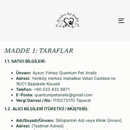
To
nav
MADDE 1: TARAFLAR
1.1. SATICI BİLGİLERİ:
Ünvanı:
Aysun Yılmaz Quantum Pet Analiz
Adresi:
Yeniköy merkez mahallesi Vatan Caddesi no
16/C1 Başiskele Kocaeli
Telefon:
+90 533 432 8871
E-Posta:
quantumpetanaliz@gmail.com
Vergi Dairesi / No:
1110273170 Tepecik
1.2. ALICI BİLGİLERİ (TÜKETİCİ / MÜŞTERİ):
Adı/Soyadı/Ünvanı:
[Müşterinin Adı veya Klinik Ünvanı]
Adresi:
[Teslimat Adresi]