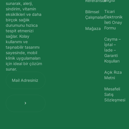
Bilgisi
Referanslar
sunarak, alerji,
sindirim, vitamin
Ticari
Bilimsel
eksiklikleri ve daha
Elektronik
Çalışmalar
birçok sağlık
İleti Onay
durumunu hızlıca
Formu
Mağaza
tespit etmenizi
sağlar. Kolay
Cayma –
kullanımı ve
İptal –
taşınabilir tasarımı
İade –
sayesinde, mobil
Garanti
klinik uygulamaları
Koşulları
için ideal bir çözüm
sunar.
Açık Rıza
Metni
Mesafeli
Satış
Sözleşmesi