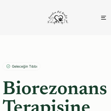
To
nav
Geleceğin Tıbbı
Biorezonans
Terapisine