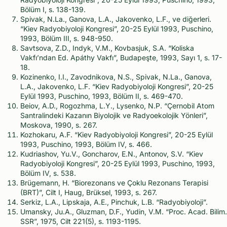
Bölüm I, s. 138-139.
Spivak, N.La., Ganova, L.A., Jakovenko, L.F., ve diğerleri.
“Kiev Radyobiyoloji Kongresi”, 20-25 Eylül 1993, Puschino,
1993, Bölüm III, s. 948-950.
Savtsova, Z.D., Indyk, V.M., Kovbasjuk, S.A. “Koliska
Vakfı’ndan Ed. Apáthy Vakfı”, Budapeşte, 1993, Sayı 1, s. 17-
18.
Kozinenko, I.I., Zavodnikova, N.S., Spivak, N.La., Ganova,
L.A., Jakovenko, L.F. “Kiev Radyobiyoloji Kongresi”, 20-25
Eylül 1993, Puschino, 1993, Bölüm II, s. 469-470.
Beiov, A.D., Rogozhma, L.Y., Lysenko, N.P. “Çernobil Atom
Santralindeki Kazanın Biyolojik ve Radyoekolojik Yönleri”,
Moskova, 1990, s. 267.
Kozhokaru, A.F. “Kiev Radyobiyoloji Kongresi”, 20-25 Eylül
1993, Puschino, 1993, Bölüm IV, s. 466.
Kudriashov, Yu.V., Goncharov, E.N., Antonov, S.V. “Kiev
Radyobiyoloji Kongresi”, 20-25 Eylül 1993, Puschino, 1993,
Bölüm IV, s. 538.
Brügemann, H. “Biorezonans ve Çoklu Rezonans Terapisi
(BRT)”, Cilt I, Haug, Brüksel, 1993, s. 267.
Serkiz, L.A., Lipskaja, A.E., Pinchuk, L.B. “Radyobiyoloji”.
Umansky, Ju.A., Gluzman, D.F., Yudin, V.M. “Proc. Acad. Bilim.
SSR”, 1975, Cilt 221(5), s. 1193-1195.