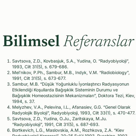
Bilimsel
Referanslar
Savtsova, Z.D., Kovbasjuk, S.A., Yudina, O. “Radyobiyoloji”,
1993, Cilt 31(5), s. 679-686.
Mel’nikov, P.Ph., Sambur, M.B., Indyk, V.M. “Radiobiology”,
1991, Cilt 31(5), s. 673-677.
Sambur, M.B. “Düşük Yoğunluklu İyonlaştırıcı Radyasyonun
Etkilendiği Koşullarda Bağışıklık Sisteminin Durumu ve
Bağışıklık Homeostazisinin Mekanizmaları”, Doktora Tezi, Kiev,
1994, s. 37.
Melyzhev, V.A., Pelevina, I.L., Afanasiev, G.G. “Genel Olarak
Radyolojik Biyoloji”, Radyobiyoloji, 1993, Cilt 33(1), s. 470-477.
Savtsova, Z.D., Yudina, O.Ju., Zaritskaya, M.Ju.
“Radyobiyoloji”, 1991, Cilt 31(5), s. 687-693.
Bortkevich, L.G., Maslovskia, A.M., Rozhkova, Z.A. “Kiev
Radyobiyoloji Kongresi”, 20-25 Eylül 1993, Puschino, 1993,