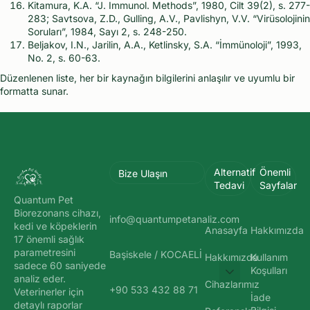
Kitamura, K.A. “J. Immunol. Methods”, 1980, Cilt 39(2), s. 277-
283; Savtsova, Z.D., Gulling, A.V., Pavlishyn, V.V. “Virüsolojinin
Soruları”, 1984, Sayı 2, s. 248-250.
Beljakov, I.N., Jarilin, A.A., Ketlinsky, S.A. “İmmünoloji”, 1993,
No. 2, s. 60-63.
Düzenlenen liste, her bir kaynağın bilgilerini anlaşılır ve uyumlu bir
formatta sunar.
Alternatif
Önemli
Bize Ulaşın
Tedavi
Sayfalar
Quantum Pet
Biorezonans cihazı,
info@quantumpetanaliz.com
kedi ve köpeklerin
Anasayfa
Hakkımızda
17 önemli sağlık
parametresini
Başiskele / KOCAELİ
Hakkımızda
Kullanım
sadece 60 saniyede
Koşulları
analiz eder.
Cihazlarımız
+90 533 432 88 71
Veterinerler için
İade
detaylı raporlar