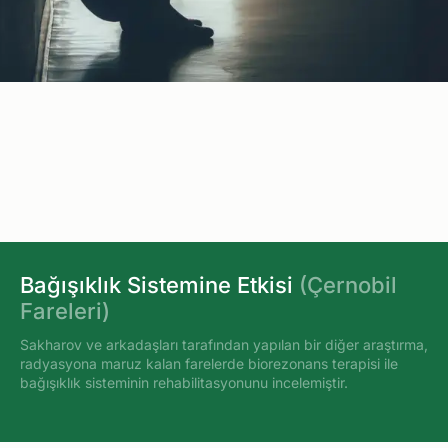
Bağışıklık Sistemine Etkisi
(Çernobil
Fareleri)
Sakharov ve arkadaşları tarafından yapılan bir diğer araştırma,
radyasyona maruz kalan farelerde biorezonans terapisi ile
bağışıklık sisteminin rehabilitasyonunu incelemiştir.