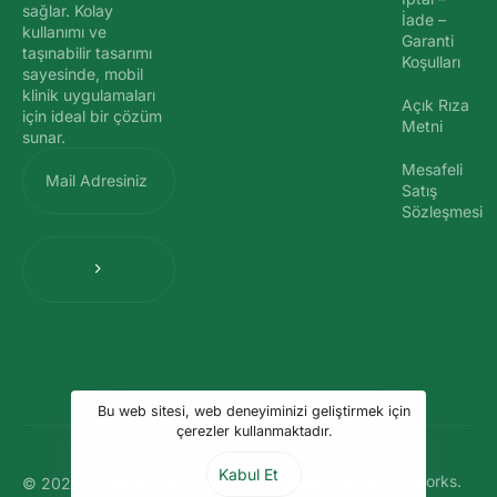
sağlar. Kolay
İade –
kullanımı ve
Garanti
taşınabilir tasarımı
Koşulları
sayesinde, mobil
klinik uygulamaları
Açık Rıza
için ideal bir çözüm
Metni
sunar.
Mesafeli
Satış
Sözleşmesi
Bu web sitesi, web deneyiminizi geliştirmek için
çerezler kullanmaktadır.
Kabul Et
Hueworks.
© 2024 Quantum Pet Analiz. Tüm Hakları Saklıdır.