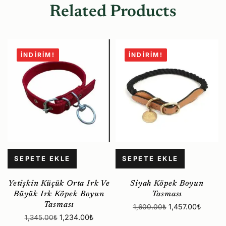
Related Products
İNDIRIM!
İNDIRIM!
SEPETE EKLE
SEPETE EKLE
Yetişkin Küçük Orta Irk Ve
Siyah Köpek Boyun
Büyük Irk Köpek Boyun
Tasması
Tasması
1,457.00
₺
1,600.00
₺
1,234.00
₺
1,345.00
₺