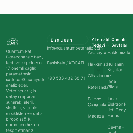
Alternatif
Önemli
Bize Ulaşın
Tedavi
Sayfalar
info@quantumpetanaliz.com
Quantum Pet
Anasayfa
Hakkımızda
Biorezonans cihazı,
kedi ve köpeklerin
Başiskele / KOCAELİ
Hakkımızda
Kullanım
17 önemli sağlık
Koşulları
parametresini
Cihazlarımız
+90 533 432 88 71
sadece 60 saniyede
İade
analiz eder.
Bilgisi
Referanslar
Veterinerler için
detaylı raporlar
Ticari
Bilimsel
sunarak, alerji,
Elektronik
Çalışmalar
sindirim, vitamin
İleti Onay
eksiklikleri ve daha
Formu
Mağaza
birçok sağlık
durumunu hızlıca
Cayma –
tespit etmenizi
İptal –