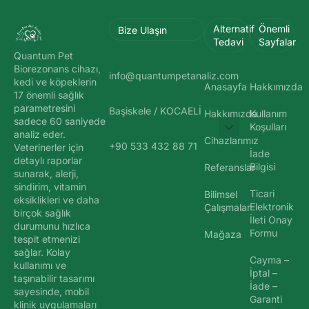
Alternatif
Önemli
Bize Ulaşın
Tedavi
Sayfalar
Quantum Pet
Biorezonans cihazı,
info@quantumpetanaliz.com
kedi ve köpeklerin
Anasayfa
Hakkımızda
17 önemli sağlık
parametresini
Başiskele / KOCAELİ
Hakkımızda
Kullanım
sadece 60 saniyede
Koşulları
analiz eder.
Cihazlarımız
+90 533 432 88 71
Veterinerler için
İade
detaylı raporlar
Bilgisi
Referanslar
sunarak, alerji,
sindirim, vitamin
Ticari
Bilimsel
eksiklikleri ve daha
Elektronik
Çalışmalar
birçok sağlık
İleti Onay
durumunu hızlıca
Formu
Mağaza
tespit etmenizi
sağlar. Kolay
Cayma –
kullanımı ve
İptal –
taşınabilir tasarımı
İade –
sayesinde, mobil
Garanti
klinik uygulamaları