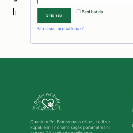
Beni hatırla
Giriş Yap
Parolanızı mı unuttunuz?
Quantum Pet Biorezonans cihazı, kedi ve
köpeklerin 17 önemli sağlık parametresini
sadece 60 saniyede analiz eder.