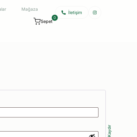
alar
Mağaza
İ
l
e
t
i
ş
i
m
0
Sepet
Kaydır