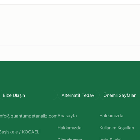
Bize Ulaşın
Alternatif Tedavi
Önemli Sayfalar
Anasayfa
Hakkımızda
info@quantumpetanaliz.com
Hakkımızda
Kullanım Koşulları
Başiskele / KOCAELİ
Cihazlarımız
İade Bilgisi